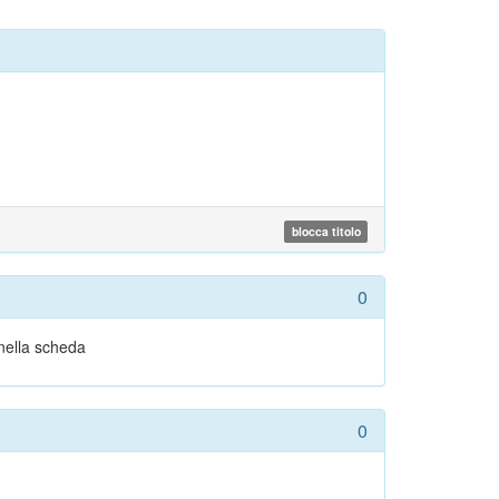
blocca titolo
0
 nella scheda
0