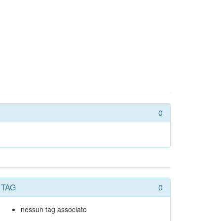
0
TAG
0
nessun tag associato