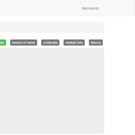
riferimento:
ine
mostra in home
evidenzia
modulo info
blocca