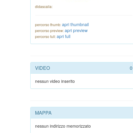
didascalia:
apri thumbnail
percorso thumb:
apri preview
percorso preview:
apri full
percorso full:
VIDEO
0
nessun video inserito
MAPPA
nessun indirizzo memorizzato