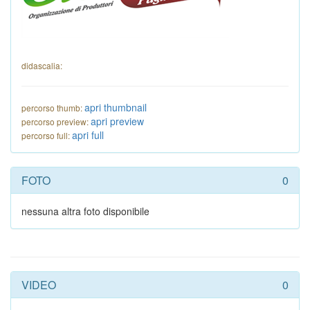
didascalia:
apri thumbnail
percorso thumb:
apri preview
percorso preview:
apri full
percorso full:
FOTO
0
nessuna altra foto disponibile
VIDEO
0