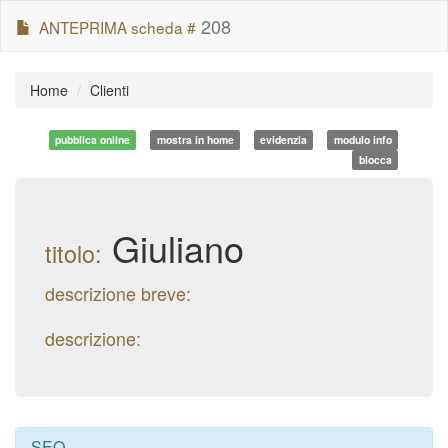
208
ANTEPRIMA scheda #
Home
Clienti
pubblica online
mostra in home
evidenzia
modulo info
blocca
Giuliano
titolo:
descrizione breve:
descrizione:
SEO