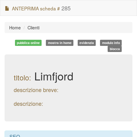
285
ANTEPRIMA scheda #
Home
Clienti
pubblica online
mostra in home
evidenzia
modulo info
blocca
Limfjord
titolo:
descrizione breve:
descrizione:
SEO