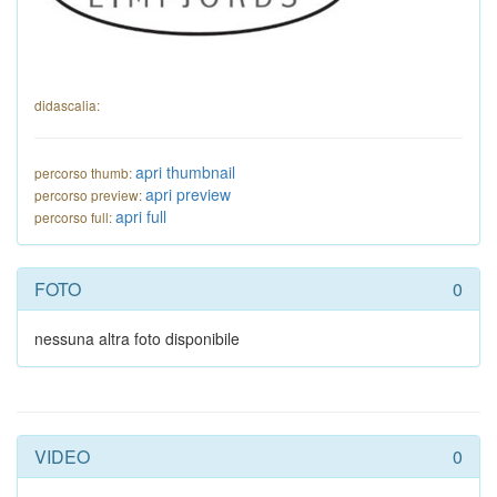
didascalia:
apri thumbnail
percorso thumb:
apri preview
percorso preview:
apri full
percorso full:
FOTO
0
nessuna altra foto disponibile
VIDEO
0