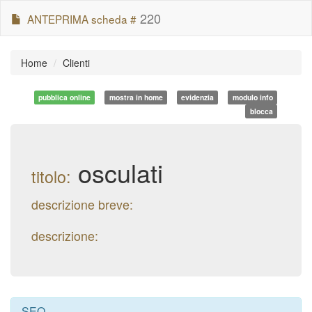
220
ANTEPRIMA scheda #
Home
Clienti
pubblica online
mostra in home
evidenzia
modulo info
blocca
osculati
titolo:
descrizione breve:
descrizione:
SEO