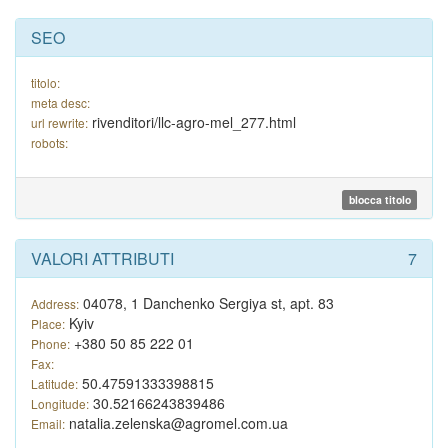
SEO
titolo:
meta desc:
rivenditori/llc-agro-mel_277.html
url rewrite:
robots:
blocca titolo
VALORI ATTRIBUTI
7
04078, 1 Danchenko Sergiya st, apt. 83
Address:
Kyiv
Place:
+380 50 85 222 01
Phone:
Fax:
50.47591333398815
Latitude:
30.52166243839486
Longitude:
natalia.zelenska@agromel.com.ua
Email: