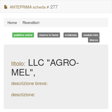
277
ANTEPRIMA scheda #
Home
Rivenditori
pubblica online
mostra in home
evidenzia
modulo info
blocca
LLC "AGRO-
titolo:
MEL",
descrizione breve:
descrizione: