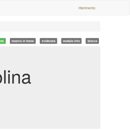
riferimento:
ine
mostra in home
evidenzia
modulo info
blocca
lina