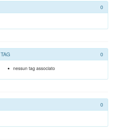
0
TAG
0
nessun tag associato
0