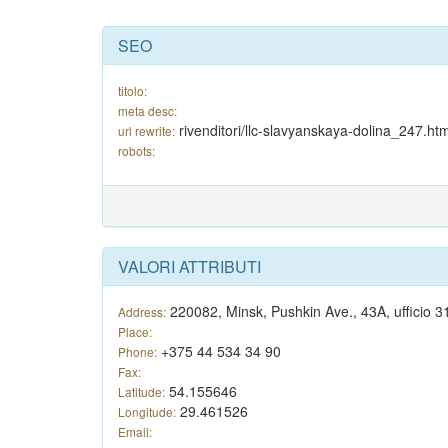
SEO
titolo:
meta desc:
rivenditori/llc-slavyanskaya-dolina_247.htm
url rewrite:
robots:
VALORI ATTRIBUTI
220082, Minsk, Pushkin Ave., 43A, ufficio 3
Address:
Place:
+375 44 534 34 90
Phone:
Fax:
54.155646
Latitude:
29.461526
Longitude:
Email: