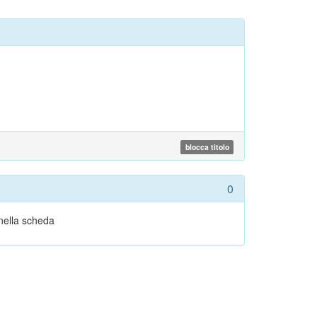
blocca titolo
0
 nella scheda