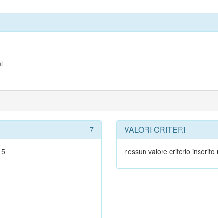
l
7
VALORI CRITERI
15
nessun valore criterio inserito