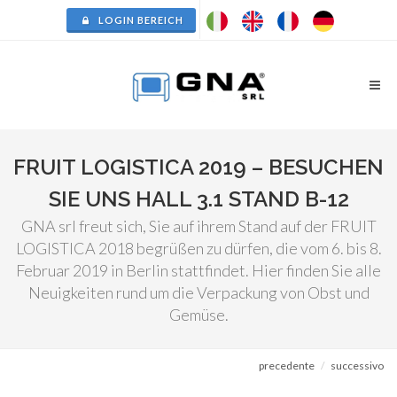
LOGIN BEREICH
FRUIT LOGISTICA 2019 – BESUCHEN
SIE UNS HALL 3.1 STAND B-12
GNA srl freut sich, Sie auf ihrem Stand auf der FRUIT
LOGISTICA 2018 begrüßen zu dürfen, die vom 6. bis 8.
Februar 2019 in Berlin stattfindet. Hier finden Sie alle
Neuigkeiten rund um die Verpackung von Obst und
Gemüse.
precedente
successivo