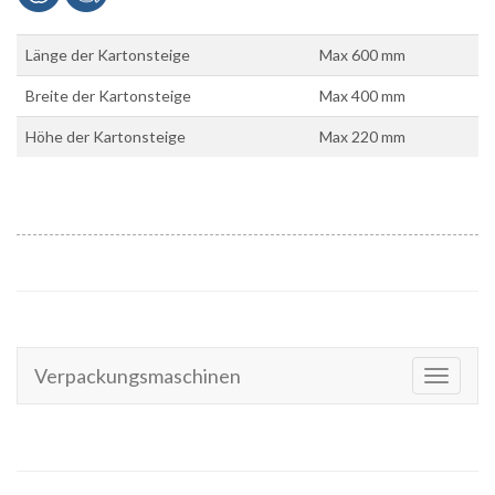
Länge der Kartonsteige
Max 600 mm
Breite der Kartonsteige
Max 400 mm
Höhe der Kartonsteige
Max 220 mm
Verpackungsmaschinen
Toggle
navigati