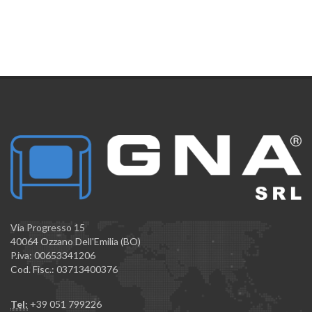
Via Progresso 15
40064 Ozzano Dell'Emilia (BO)
P.iva: 00653341206
Cod. Fisc.: 03713400376
Tel:
+39 051 799226