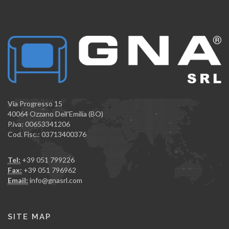
Via Progresso 15
40064 Ozzano Dell'Emilia (BO)
P.iva: 00653341206
Cod. Fisc.: 03713400376
Tel:
+39 051 799226
Fax:
+39 051 796962
Email:
info@gnasrl.com
SITE MAP