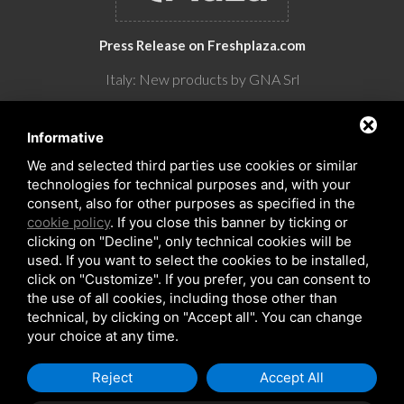
Press Release on Freshplaza.com
Italy: New products by GNA Srl
30° anniversario di GNA Srl
Informative
We and selected third parties use cookies or similar
technologies for technical purposes and, with your
consent, also for other purposes as specified in the
cookie policy
. If you close this banner by ticking or
clicking on "Decline", only technical cookies will be
used. If you want to select the cookies to be installed,
click on "Customize". If you prefer, you can consent to
the use of all cookies, including those other than
Copyrights © 2026 All Rights Reserved by GNA Srl
technical, by clicking on "Accept all". You can change
Sitemap
/
Privacy Policy
/
Rna trasparenza aiuti
your choice at any time.
Reject
Accept All