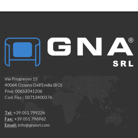
Via Progresso 15
40064 Ozzano Dell'Emilia (BO)
P.iva: 00653341206
Cod. Fisc.: 03713400376
Tel:
+39 051 799226
Fax:
+39 051 796962
Email:
info@gnasrl.com