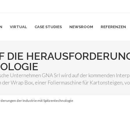
N
VIRTUAL
CASE STUDIES
NEWSROOM
REFERENZEN
F DIE HERAUSFORDERUNG
NOLOGIE
ische Unternehmen GNA Srl wird auf der kommenden Interp
on der Wrap Box, einer Foliermaschine für Kartonsteigen, vo
rderungen der Industrie mit Spitzentechnologie