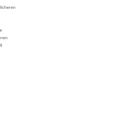
licheren
re
ionen
ll