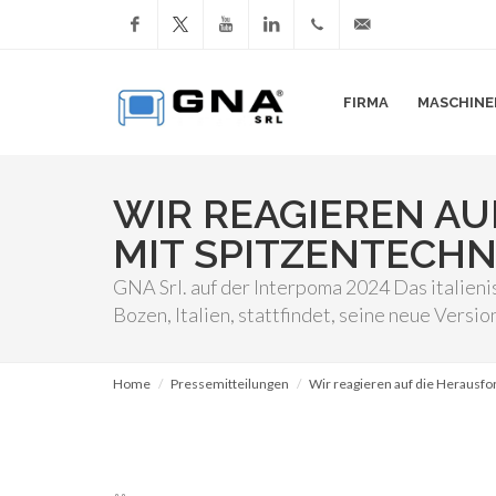
Facebook
YouTube
LinkedIn
+39
info@gnasrl.com
FIRMA
MASCHINE
051
799226
WIR REAGIEREN AU
MIT SPITZENTECH
GNA Srl. auf der Interpoma 2024 Das italien
Bozen, Italien, stattfindet, seine neue Versi
Home
Pressemitteilungen
Wir reagieren auf die Herausfo