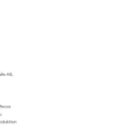
lle AB,
 Messe
u
roduktion