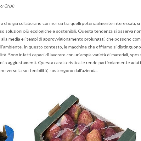
to: GNA)
ro che già collaborano con noi sia tra quelli potenzialmente interessati, si
o soluzioni più ecologiche e sostenibili. Questa tendenza si osserva n
ori alla media e i tempi di approvvigionamento prolungati, che possono comp
ll'ambiente. In questo contesto, le macchine che offriamo si distinguono
tilità. Sono infatti capaci di lavorare con un'ampia varietà di materiali, spe
oni o aggiustamenti. Questa caratteristica le rende particolarmente adat
ne verso la sostenibilità", sostengono dall'azienda.