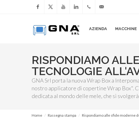
Facebook
YouTube
LinkedIn
+39
info@gnasrl.com
AZIENDA
MACCHINE
051
799226
RISPONDIAMO ALLE
TECNOLOGIE ALL'A
GNA Srl porta la nuova Wrap Box a Interpoma 2
nostro applicatore di copertine Wrap Box". C
dedicata al mondo delle mele, che si svolger
Home
Rassegna stampa
Rispondiamo alle sfide moderne de