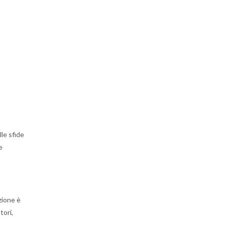
le sfide
e
zione è
tori,