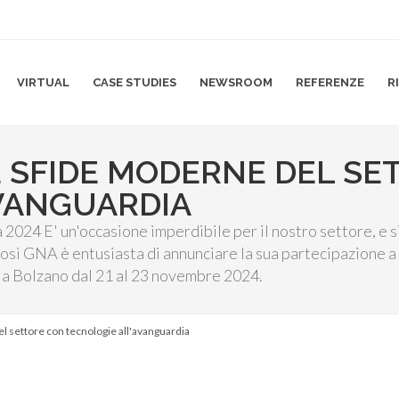
VIRTUAL
CASE STUDIES
NEWSROOM
REFERENZE
R
 SFIDE MODERNE DEL SE
VANGUARDIA
024 E' un'occasione imperdibile per il nostro settore, e si
osì GNA è entusiasta di annunciare la sua partecipazione a
à a Bolzano dal 21 al 23 novembre 2024.
l settore con tecnologie all'avanguardia