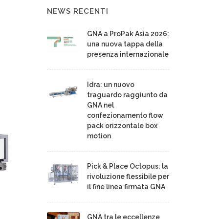
NEWS RECENTI
GNA a ProPak Asia 2026:
una nuova tappa della
presenza internazionale
Idra: un nuovo
traguardo raggiunto da
GNA nel
confezionamento flow
pack orizzontale box
motion
Pick & Place Octopus: la
rivoluzione flessibile per
il fine linea firmata GNA
GNA tra le eccellenze