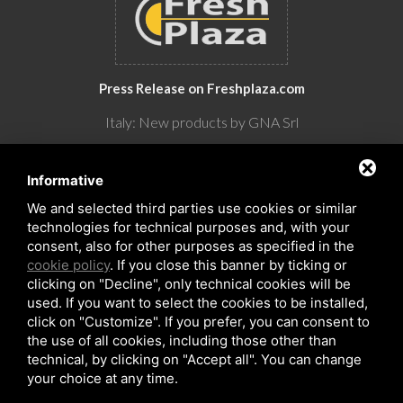
Press Release on Freshplaza.com
Italy: New products by GNA Srl
30° anniversario di GNA Srl
Informative
We and selected third parties use cookies or similar
technologies for technical purposes and, with your
consent, also for other purposes as specified in the
cookie policy
. If you close this banner by ticking or
clicking on "Decline", only technical cookies will be
used. If you want to select the cookies to be installed,
click on "Customize". If you prefer, you can consent to
the use of all cookies, including those other than
Copyrights © 2026 All Rights Reserved by GNA Srl
technical, by clicking on "Accept all". You can change
Sitemap
/
Privacy Policy
/
Rna trasparenza aiuti
your choice at any time.