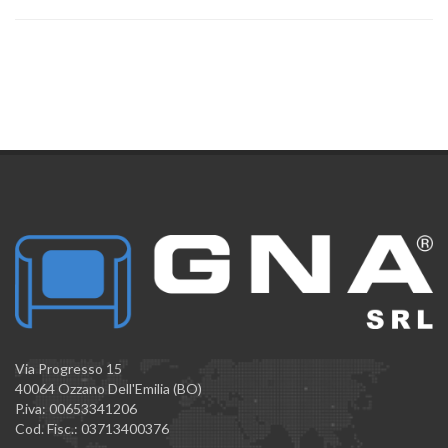
Via Progresso 15
40064 Ozzano Dell'Emilia (BO)
P.iva: 00653341206
Cod. Fisc.: 03713400376