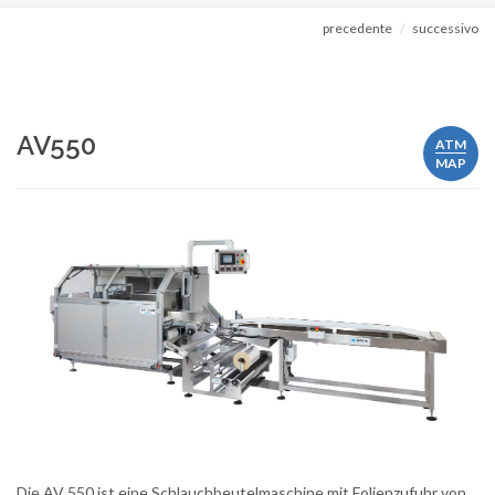
precedente
successivo
AV550
ATM
MAP
Die AV 550 ist eine Schlauchbeutelmaschine mit Folienzufuhr von