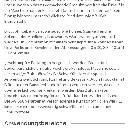
unten, weshalb das zu verpackende Produkt bereits beim Einlauf in
die Maschine auf der Folie liegt. Dadurch und durch den variablen
Einzug können unterschiedlichste Produkte, wie z.B. Kohl,
Blumenkohl,
Broccoli, Iceberg Salat genauso wie Porree, Stangenfenchel,
Sellerie oder Ähnliches, Backwaren, Wurstwaren gut verpackt
werden. In Kombination mit einem Schrumpftunnel können neben
Flow Packs auch Schalen in den Abmessungen 20 x 30, 30 x 40 und
30 x 50 cm als
geschrumpfte Packungen hergestellt werden. Die einfach
bedienbare Elektronik überwacht die komplette Maschine sowie
das etwaige Zubehör wie z.B.: Schweißbalken für spezielle
Anwendungen, Schrumpftunnel und Begasung. Auch Produkte mit
Blättern oder Bananenhände können verpackt werden, da diese
über eine Lichtvorhang erkannt werden. Das Zufuhrsystem
besteht aus einem integrierten Zuführband entweder als Band.
Die AV 550 verarbeitet verschiedenste Kunststoff-Folien wie PE,
laminierte ein- oder zweiseitig schweißbare Folien und auch
Schrumpffolie
Anwendungsbereiche