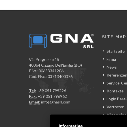
SITE MAP
Startseite
Firma
Via Progresso 15
40064 Ozzano Dell'Emilia (BO)
News
P.iva: 00653341206
Referenze
Cod. Fisc.: 03713400376
Service-Ce
Tel:
+39 051 799226
Kontakte
Fax:
+39 051 796962
Login Berei
Email:
info@gnasrl.com
Vertreter
Allgemeine
Geschäfts
Informative