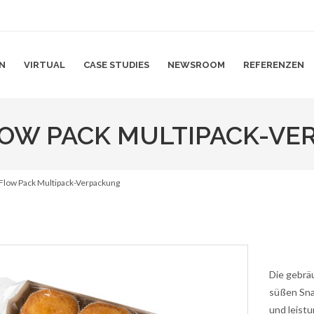
N
VIRTUAL
CASE STUDIES
NEWSROOM
REFERENZEN
OW PACK MULTIPACK-VE
Flow Pack Multipack-Verpackung
Die gebrä
süßen Snac
und leistu