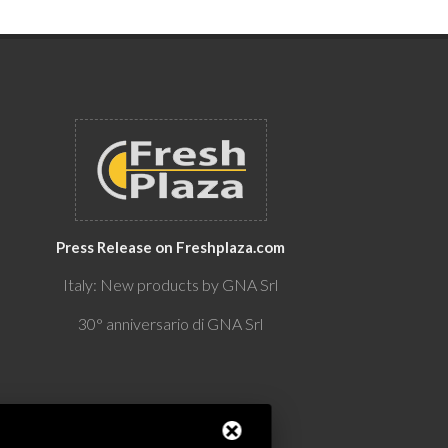
Press Release on Freshplaza.com
Italy: New products by GNA Srl
30° anniversario di GNA Srl