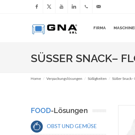
Facebook
YouTube
LinkedIn
+39
info@gnasrl.com
FIRMA
MASCHINE
051
799226
SÜSSER SNACK– FL
Home
Verpackungslösungen
Süßigkeiten
Süßer Snack– 
FOOD
-Lösungen
OBST UND GEMÜSE