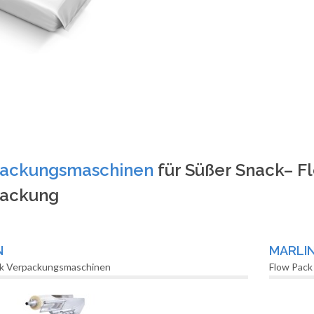
ackungsmaschinen
für Süßer Snack– F
ackung
N
MARLI
ck Verpackungsmaschinen
Flow Pac