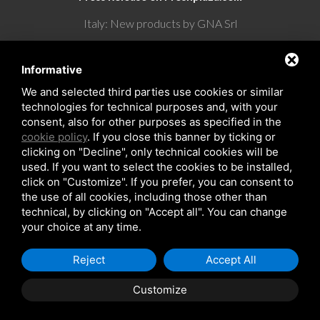
Italy: New products by GNA Srl
30° anniversario di GNA Srl
Informative
We and selected third parties use cookies or similar
technologies for technical purposes and, with your
consent, also for other purposes as specified in the
cookie policy
. If you close this banner by ticking or
clicking on "Decline", only technical cookies will be
used. If you want to select the cookies to be installed,
click on "Customize". If you prefer, you can consent to
the use of all cookies, including those other than
Copyrights © 2026 All Rights Reserved by GNA Srl
technical, by clicking on "Accept all". You can change
Sitemap
/
Privacy Policy
/
Rna trasparenza aiuti
your choice at any time.
Reject
Accept All
Customize