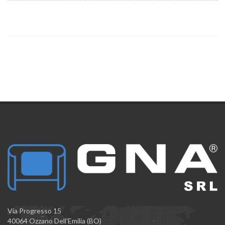
Via Progresso 15
40064 Ozzano Dell'Emilia (BO)