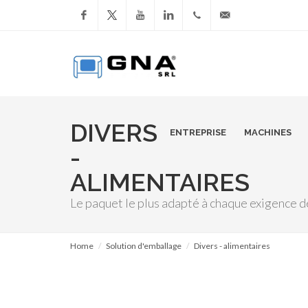
Facebook
YouTube
LinkedIn
+39
info@gnasrl.com
051
799226
DIVERS
ENTREPRISE
MACHINES
-
ALIMENTAIRES
Le paquet le plus adapté à chaque exigence d
Home
Solution d'emballage
Divers - alimentaires