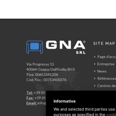
SITE MAP
Page d'accu
Entreprise
Via Progresso 15
40064 Ozzano Dell'Emilia (BO)
News
P.iva: 00653341206
Référence
Cod. Fisc.: 03713400376
Centres de
Tel:
+39 051 799226
Contacts
Fax:
+39 051 796962
Accés rése
Informative
Email:
info@gnasrl.com
Revendeur
We and selected third parties use 
purposes as specified in the
cooki
Conditions