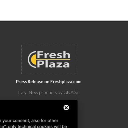
Press Release on Freshplaza.com
Italy: New products by GNA Srl
30° anniversario di GNA Srl
h your consent, also for other
ine", only technical cookies will be