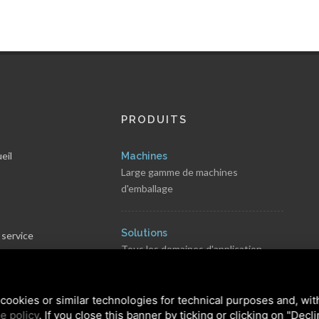
PRODUITS
eil
Machines
Large gamme de machines
d'emballage
s
Solutions
 service
Tous les domaines d'application
rvé
s
cookies or similar technologies for technical purposes and, wit
e policy
. If you close this banner by ticking or clicking on "Decl
 générales de vente