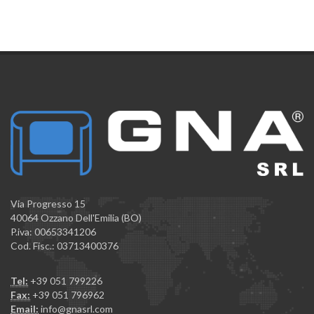
Via Progresso 15
40064 Ozzano Dell'Emilia (BO)
P.iva: 00653341206
Cod. Fisc.: 03713400376
Tel:
+39 051 799226
Fax:
+39 051 796962
Email:
info@gnasrl.com