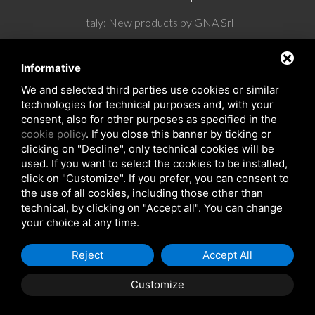
Italy: New products by GNA Srl
30° anniversario di GNA Srl
Informative
We and selected third parties use cookies or similar
technologies for technical purposes and, with your
consent, also for other purposes as specified in the
cookie policy
. If you close this banner by ticking or
clicking on "Decline", only technical cookies will be
used. If you want to select the cookies to be installed,
click on "Customize". If you prefer, you can consent to
the use of all cookies, including those other than
Copyrights © 2026 All Rights Reserved by GNA Srl
technical, by clicking on "Accept all". You can change
Sitemap
/
Privacy Policy
/
Rna trasparenza aiuti
your choice at any time.
Reject
Accept All
Customize