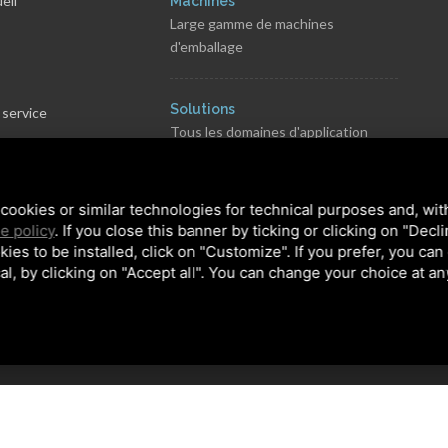
eil
Machines
Large gamme de machines
d'emballage
s
Solutions
 service
Tous les domaines d'application
rvé
s
cookies or similar technologies for technical purposes and, wit
 générales de vente
e policy
. If you close this banner by ticking or clicking on "Decl
kies to be installed, click on "Customize". If you prefer, you can
al, by clicking on "Accept all". You can change your choice at an