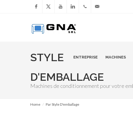
Facebook
YouTube
LinkedIn
+39
info@gnasrl.com
051
799226
STYLE
ENTREPRISE
MACHINES
D'EMBALLAGE
Machines de conditionnement pour votre emb
Home
Par Style D'emballage