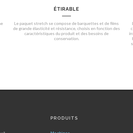
ÉTIRABLE
ne
Le paquet stretch se compose de barquettes et de films
de grande élasticité et résistance, choisis en fonction des
c
caractéristiques du produit et des besoins de
in
conservation.
s
PRODUITS