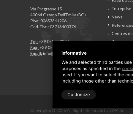
Page d'accu
Entreprise
Via Progresso 15
40064 Ozzano Dell'Emilia (BO)
News
P.iva: 00653341206
Référence
Cod. Fisc.: 03713400376
Centres de
Tel:
+39 051 799226
Contacts
Fax:
+39 051 796962
Accés rése
Informative
Email:
info@gnasrl.com
Revendeur
We and selected third parties use 
Conditions
purposes as specified in the
cooki
used. If you want to select the coo
including those other than technic
Customize
Copyrights © 2026 All Rights Reserved by GNA Srl
Sitemap
/
Privacy Policy
/
Rna trasparenza aiuti