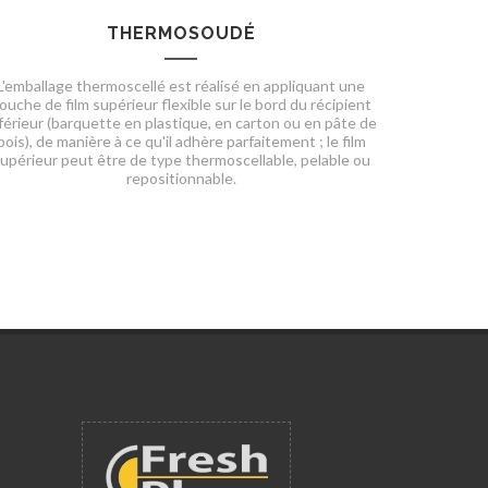
THERMOSOUDÉ
L'emballage thermoscellé est réalisé en appliquant une
ouche de film supérieur flexible sur le bord du récipient
férieur (barquette en plastique, en carton ou en pâte de
bois), de manière à ce qu'il adhère parfaitement ; le film
upérieur peut être de type thermoscellable, pelable ou
repositionnable.