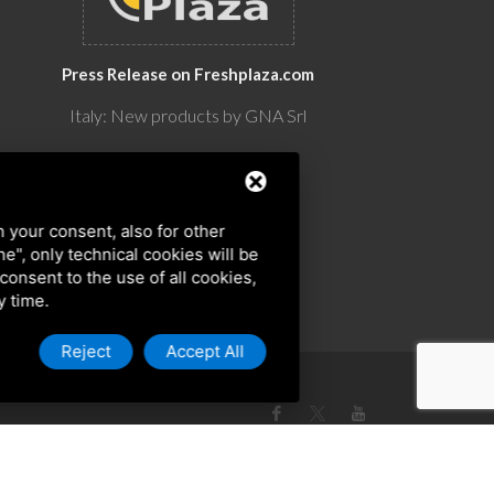
Press Release on Freshplaza.com
Italy: New products by GNA Srl
30° anniversario di GNA Srl
h your consent, also for other
ine", only technical cookies will be
 consent to the use of all cookies,
y time.
Reject
Accept All