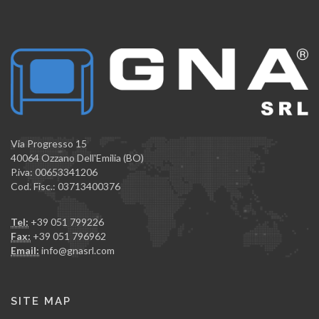
Via Progresso 15
40064 Ozzano Dell'Emilia (BO)
P.iva: 00653341206
Cod. Fisc.: 03713400376
Tel:
+39 051 799226
Fax:
+39 051 796962
Email:
info@gnasrl.com
SITE MAP