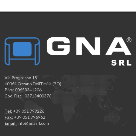
Via Progresso 15
40064 Ozzano Dell'Emilia (BO)
P.iva: 00653341206
Cod. Fisc.: 03713400376
Tel:
+39 051 799226
Fax:
+39 051 796962
Email:
info@gnasrl.com