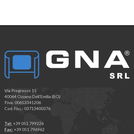
Via Progresso 15
40064 Ozzano Dell'Emilia (BO)
P.iva: 00653341206
Cod. Fisc.: 03713400376
Tel:
+39 051 799226
Fax:
+39 051 796962