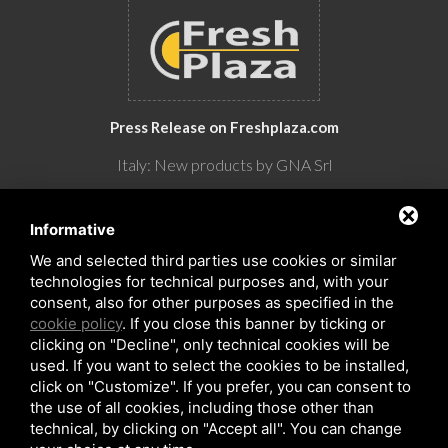
Press Release on Freshplaza.com
Italy: New products by GNA Srl
30° anniversario di GNA Srl
Informative
We and selected third parties use cookies or similar
technologies for technical purposes and, with your
consent, also for other purposes as specified in the
cookie policy
. If you close this banner by ticking or
clicking on "Decline", only technical cookies will be
used. If you want to select the cookies to be installed,
click on "Customize". If you prefer, you can consent to
the use of all cookies, including those other than
Copyrights © 2026 All Rights Reserved by GNA Srl
technical, by clicking on "Accept all". You can change
Sitemap
/
Privacy Policy
/
Rna trasparenza aiuti