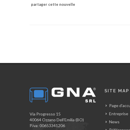
partager cette nouvelle
SITE MAP
Page d'accu
Entreprise
Via Progresso 15
40064 Ozzano Dell'Emilia (BO)
News
P.iva: 00653341206
Référence