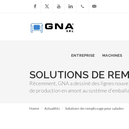
Facebook
YouTube
LinkedIn
+39
info@gnasrl.com
051
799226
ENTREPRISE
MACHINES
SOLUTIONS DE REM
Récemment, GNA a dessiné des lignes nouvelle
de production en amont au système d'emballa
Home
Actualités
Solutions de remplissage pour salades