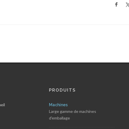
PRODUITS
eil
Machines
Large gamme de machines
d'emballage
s