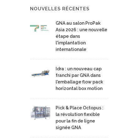
NOUVELLES RÉCENTES
GNA au salon ProPak
Asia 2026 : une nouvelle
étape dans
l'implantation
internationale
Idra : un nouveau cap
franchi par GNA dans
l'emballage flow pack
horizontal box motion
Pick & Place Octopus :
la révolution flexible
pour la fin de ligne
signée GNA