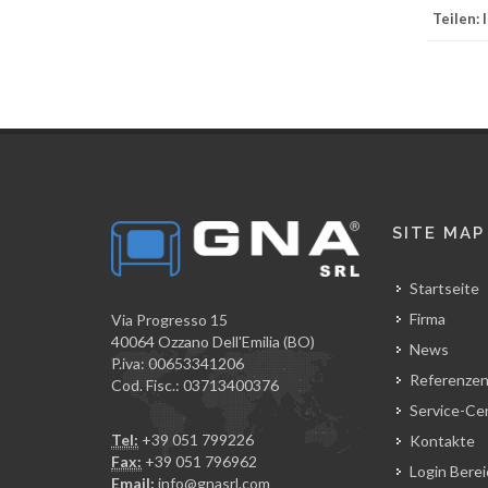
Teilen:
SITE MAP
Startseite
Firma
Via Progresso 15
40064 Ozzano Dell'Emilia (BO)
News
P.iva: 00653341206
Referenze
Cod. Fisc.: 03713400376
Service-Ce
Tel:
+39 051 799226
Kontakte
Fax:
+39 051 796962
Login Berei
Email:
info@gnasrl.com