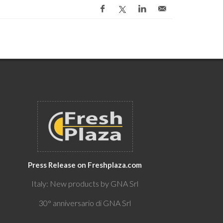
Press Release on Freshplaza.com
Italy: New products by GNA Srl
30° anniversario di GNA Srl