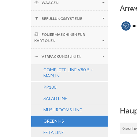
WAAGEN
Anw
BEFÜLLUNGSSYSTEME
BI
FOLIERMASCHINEN FÜR
KARTONEN
VERPACKUNGSLINIEN
COMPLETE LINE V80-S +
MARLIN
PP100
SALAD LINE
Haup
MUSHROOMS LINE
GREEN HS
Geschwi
FETA LINE