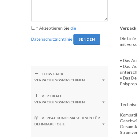
* Akzeptieren Sie
die
Verpack
Die Lini
Datenschutzrichtlinie
SENDEN
mit vers
• Das Au
• Das Au
untersch
FLOW PACK
• Das De
VERPACKUNGSMASCHINEN
Polyprop
VERTIKALE
VERPACKUNGSMASCHINEN
Technisc
Kompatib
VERPACKUNGSMASCHINEN FÜR
Geschwin
DEHNBAREFOLIE
Gesamtlä
Stromver