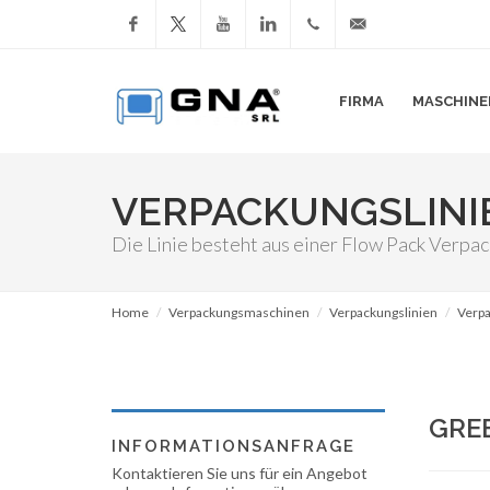
Facebook
YouTube
LinkedIn
+39
info@gnasrl.com
FIRMA
MASCHINE
051
799226
VERPACKUNGSLINI
Die Linie besteht aus einer Flow Pack Ver
Home
Verpackungsmaschinen
Verpackungslinien
Verpa
GRE
INFORMATIONSANFRAGE
Kontaktieren Sie uns für ein Angebot