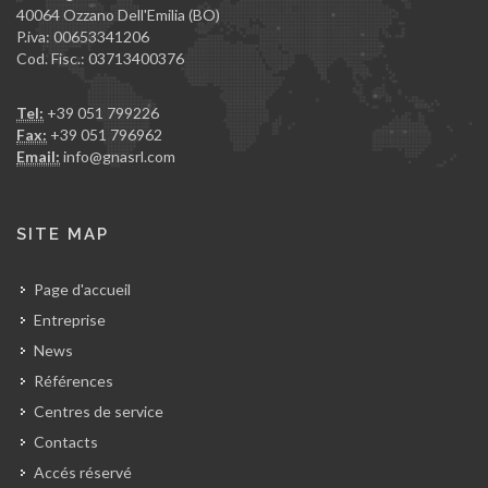
40064 Ozzano Dell'Emilia (BO)
P.iva: 00653341206
Cod. Fisc.: 03713400376
Tel:
+39 051 799226
Fax:
+39 051 796962
Email:
info@gnasrl.com
SITE MAP
Page d'accueil
Entreprise
News
Références
Centres de service
Contacts
Accés réservé