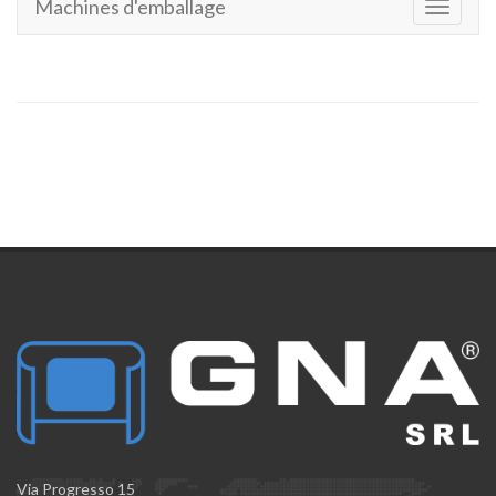
Machines d'emballage
Toggle
navigati
Via Progresso 15