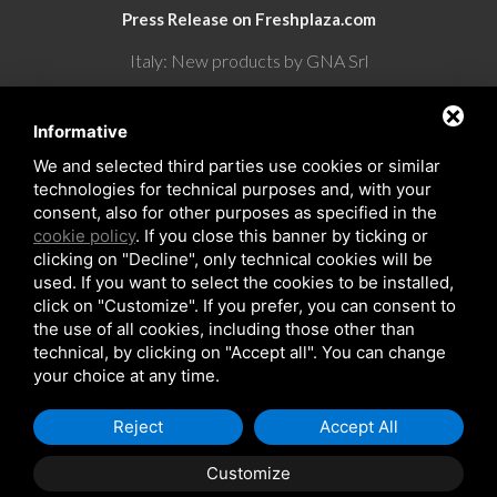
Press Release on Freshplaza.com
Italy: New products by GNA Srl
30° anniversario di GNA Srl
Informative
We and selected third parties use cookies or similar
technologies for technical purposes and, with your
consent, also for other purposes as specified in the
cookie policy
. If you close this banner by ticking or
clicking on "Decline", only technical cookies will be
used. If you want to select the cookies to be installed,
click on "Customize". If you prefer, you can consent to
the use of all cookies, including those other than
Copyrights © 2026 All Rights Reserved by GNA Srl
technical, by clicking on "Accept all". You can change
Sitemap
/
Privacy Policy
/
Rna trasparenza aiuti
your choice at any time.
Reject
Accept All
Customize