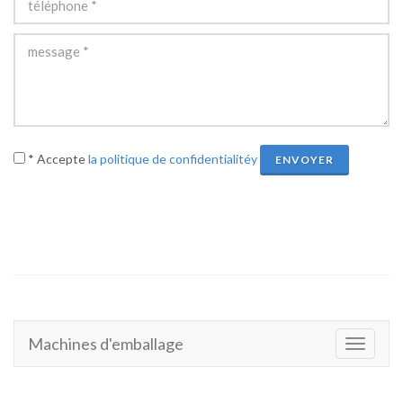
* Accepte
la politique de confidentialitéy
ENVOYER
Machines d'emballage
Toggle
navigati