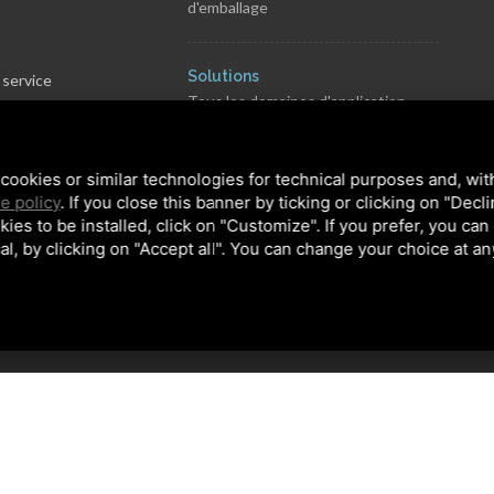
d'emballage
s
Solutions
 service
Tous les domaines d'application
rvé
s
cookies or similar technologies for technical purposes and, wit
e policy
. If you close this banner by ticking or clicking on "Decl
 générales de vente
kies to be installed, click on "Customize". If you prefer, you can
al, by clicking on "Accept all". You can change your choice at an