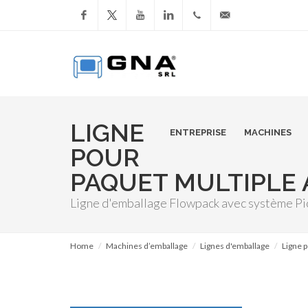
Facebook
YouTube
LinkedIn
+39
info@gnasrl.com
051
799226
LIGNE
ENTREPRISE
MACHINES
POUR
PAQUET MULTIPLE A
Ligne d'emballage Flowpack avec système Pi
Home
Machines d’emballage
Lignes d'emballage
Ligne p