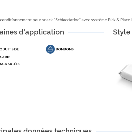
 conditionnement pour snack “Schiacciatine” avec système Pick & Place 
ines d'application
Style
ODUITS DE
BONBONS
GERIE
ACK SALÉES
cipales données techniques