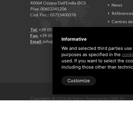
40064 Ozzano Dell'Emilia (BO)
News
P.iva: 00653341206
Référence
Cod. Fisc.: 03713400376
Centres de
Tel:
+39 051 799226
Contacts
Fax:
+39 051 796962
Accés rése
Informative
Email:
info@gnasrl.com
Revendeur
We and selected third parties use 
purposes as specified in the
cooki
Conditions
used. If you want to select the coo
including those other than technic
Customize
Copyrights © 2026 All Rights Reserved by GNA Srl
Sitemap
/
Privacy Policy
/
Rna trasparenza aiuti