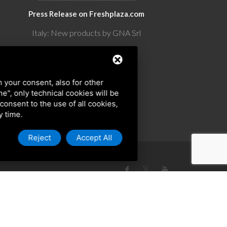
Press Release on Freshplaza.com
Italy: New products by GNA Srl
30° anniversario di GNA Srl
h your consent, also for other
ine", only technical cookies will be
 consent to the use of all cookies,
y time.
Reject
Accept All