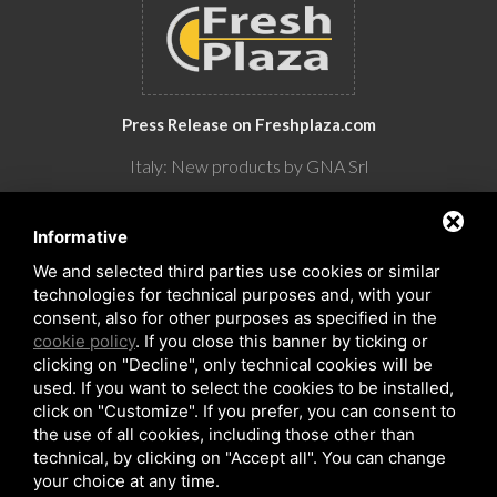
Press Release on Freshplaza.com
Italy: New products by GNA Srl
30° anniversario di GNA Srl
Informative
We and selected third parties use cookies or similar
technologies for technical purposes and, with your
consent, also for other purposes as specified in the
cookie policy
. If you close this banner by ticking or
clicking on "Decline", only technical cookies will be
used. If you want to select the cookies to be installed,
click on "Customize". If you prefer, you can consent to
the use of all cookies, including those other than
Copyrights © 2026 All Rights Reserved by GNA Srl
technical, by clicking on "Accept all". You can change
Sitemap
/
Privacy Policy
/
Rna trasparenza aiuti
your choice at any time.