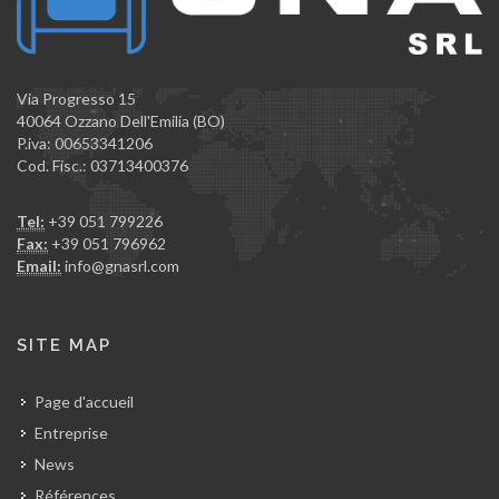
Via Progresso 15
40064 Ozzano Dell'Emilia (BO)
P.iva: 00653341206
Cod. Fisc.: 03713400376
Tel:
+39 051 799226
Fax:
+39 051 796962
Email:
info@gnasrl.com
SITE MAP
Page d'accueil
Entreprise
News
Références