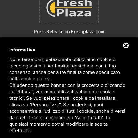
Press Release on Freshplaza.com
Italy: New products by GNA Srl
Informativa
30° anniversario di GNA Srl
Noi e terze parti selezionate utilizziamo cookie o
tecnologie simili per finalità tecniche e, con il tuo
consenso, anche per altre finalità come specificato
nella
cookie policy
.
Chiudendo questo banner con la crocetta o cliccando
su "Rifiuta", verranno utilizzati solamente cookie
tecnici. Se vuoi selezionare i cookie da installare,
clicca su "Personalizza". Se preferisci, puoi
acconsentire all'utilizzo di tutti i cookie, anche diversi
da quelli tecnici, cliccando su "Accetta tutti". In
Copyrights © 2026 All Rights Reserved by GNA Srl
qualsiasi momento potrai modificare la scelta
Sitemap
/
Privacy Policy
/
Rna trasparenza aiuti
effettuata.