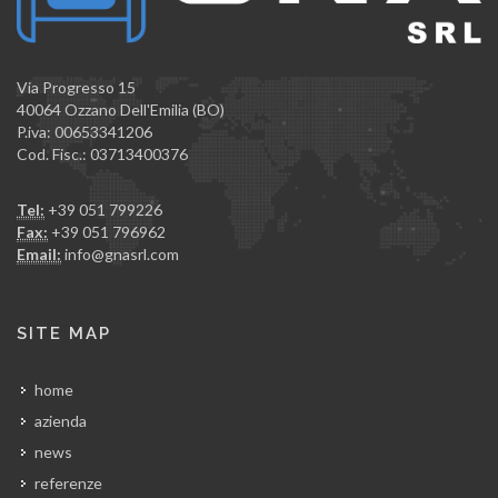
Via Progresso 15
40064 Ozzano Dell'Emilia (BO)
P.iva: 00653341206
Cod. Fisc.: 03713400376
Tel:
+39 051 799226
Fax:
+39 051 796962
Email:
info@gnasrl.com
SITE MAP
home
azienda
news
referenze