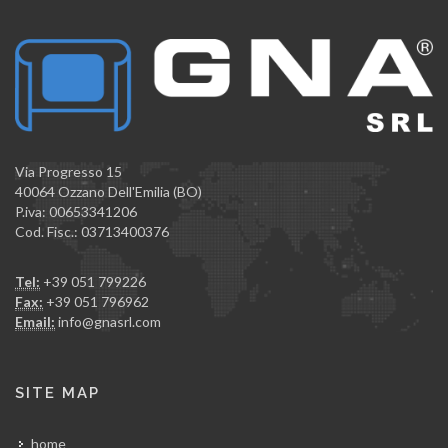
Via Progresso 15
40064 Ozzano Dell'Emilia (BO)
P.iva: 00653341206
Cod. Fisc.: 03713400376
Tel:
+39 051 799226
Fax:
+39 051 796962
Email:
info@gnasrl.com
SITE MAP
home