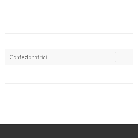
Confezionatrici
Toggle
navigati