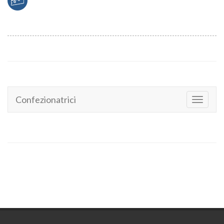
Confezionatrici
Toggle
navigati