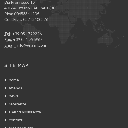
Via Progresso 15
40064 Ozzano Dell'Emilia (BO)
P.iva: 00653341206
Cod. Fisc.: 03713400376
Tel:
+39 051 799226
Fax:
+39 051 796962
Email:
info@gnasrl.com
SITE MAP
home
azienda
news
referenze
Centri
assistenza
contatti
area riservata