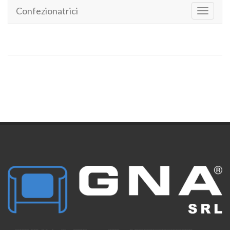
Confezionatrici
Toggle
navigati