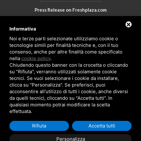
Press Release on Freshplaza.com
Italy: New products by GNA Srl
Informativa
30° anniversario di GNA Srl
Noi e terze parti selezionate utilizziamo cookie o
tecnologie simili per finalità tecniche e, con il tuo
consenso, anche per altre finalità come specificato
nella
cookie policy
.
Chiudendo questo banner con la crocetta o cliccando
su "Rifiuta", verranno utilizzati solamente cookie
tecnici. Se vuoi selezionare i cookie da installare,
clicca su "Personalizza". Se preferisci, puoi
acconsentire all'utilizzo di tutti i cookie, anche diversi
da quelli tecnici, cliccando su "Accetta tutti". In
Copyrights © 2026 All Rights Reserved by GNA Srl
qualsiasi momento potrai modificare la scelta
Sitemap
/
Privacy Policy
/
Rna trasparenza aiuti
effettuata.
Rifiuta
Accetta tutti
Personalizza