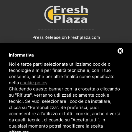
Press Release on Freshplaza.com
Italy: New products by GNA Srl
Informativa
30° anniversario di GNA Srl
Noi e terze parti selezionate utilizziamo cookie o
tecnologie simili per finalità tecniche e, con il tuo
consenso, anche per altre finalità come specificato
nella
cookie policy
.
Chiudendo questo banner con la crocetta o cliccando
su "Rifiuta", verranno utilizzati solamente cookie
tecnici. Se vuoi selezionare i cookie da installare,
clicca su "Personalizza". Se preferisci, puoi
acconsentire all'utilizzo di tutti i cookie, anche diversi
da quelli tecnici, cliccando su "Accetta tutti". In
Copyrights © 2026 All Rights Reserved by GNA Srl
qualsiasi momento potrai modificare la scelta
Sitemap
/
Privacy Policy
/
Rna trasparenza aiuti