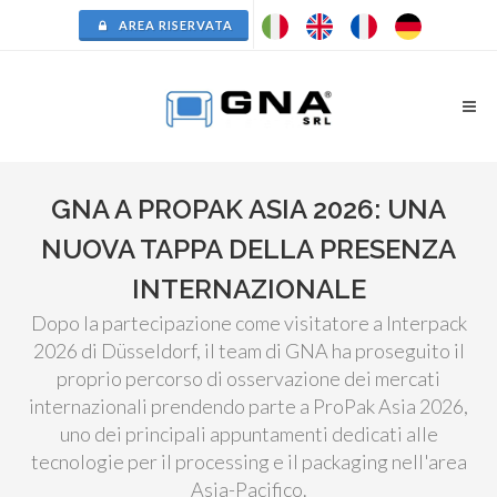
AREA RISERVATA
GNA A PROPAK ASIA 2026: UNA
NUOVA TAPPA DELLA PRESENZA
INTERNAZIONALE
Dopo la partecipazione come visitatore a Interpack
2026 di Düsseldorf, il team di GNA ha proseguito il
proprio percorso di osservazione dei mercati
internazionali prendendo parte a ProPak Asia 2026,
uno dei principali appuntamenti dedicati alle
tecnologie per il processing e il packaging nell'area
Asia-Pacifico.