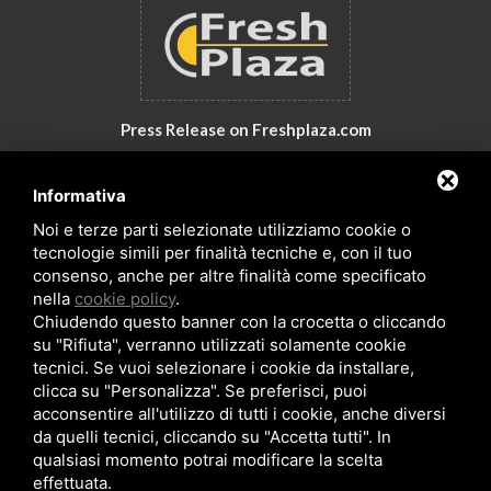
Press Release on Freshplaza.com
Italy: New products by GNA Srl
Informativa
30° anniversario di GNA Srl
Noi e terze parti selezionate utilizziamo cookie o
tecnologie simili per finalità tecniche e, con il tuo
consenso, anche per altre finalità come specificato
nella
cookie policy
.
Chiudendo questo banner con la crocetta o cliccando
su "Rifiuta", verranno utilizzati solamente cookie
tecnici. Se vuoi selezionare i cookie da installare,
clicca su "Personalizza". Se preferisci, puoi
acconsentire all'utilizzo di tutti i cookie, anche diversi
da quelli tecnici, cliccando su "Accetta tutti". In
Copyrights © 2026 All Rights Reserved by GNA Srl
qualsiasi momento potrai modificare la scelta
Sitemap
/
Privacy Policy
/
Rna trasparenza aiuti
effettuata.