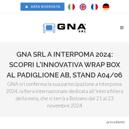
AREA RISERVATA
GNA SRL A INTERPOMA 2024:
SCOPRI L'INNOVATIVA WRAP BOX
AL PADIGLIONE AB, STAND A04/06
GNA srl conferma la sua partecipazione a Interpoma
2024, la fiera internazionale dedicata all’intera filiera
della mela, che si terrà a Bolzano dal 21 al 23
novembre 2024
precedente