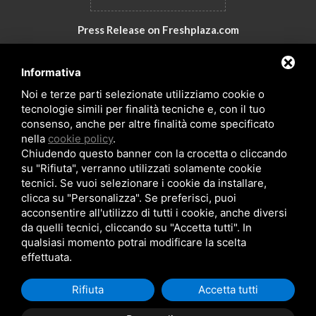
Press Release on Freshplaza.com
Italy: New products by GNA Srl
Informativa
30° anniversario di GNA Srl
Noi e terze parti selezionate utilizziamo cookie o
tecnologie simili per finalità tecniche e, con il tuo
consenso, anche per altre finalità come specificato
nella
cookie policy
.
Chiudendo questo banner con la crocetta o cliccando
su "Rifiuta", verranno utilizzati solamente cookie
tecnici. Se vuoi selezionare i cookie da installare,
clicca su "Personalizza". Se preferisci, puoi
acconsentire all'utilizzo di tutti i cookie, anche diversi
da quelli tecnici, cliccando su "Accetta tutti". In
Copyrights © 2026 All Rights Reserved by GNA Srl
qualsiasi momento potrai modificare la scelta
Sitemap
/
Privacy Policy
/
Rna trasparenza aiuti
effettuata.
Rifiuta
Accetta tutti