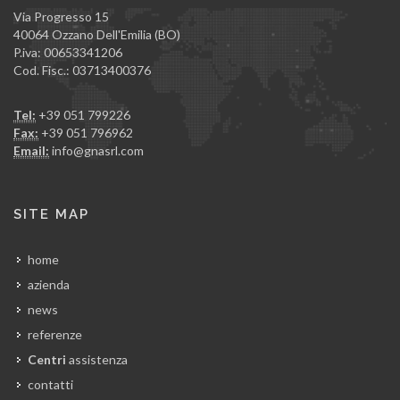
Via Progresso 15
40064 Ozzano Dell'Emilia (BO)
P.iva: 00653341206
Cod. Fisc.: 03713400376
Tel:
+39 051 799226
Fax:
+39 051 796962
Email:
info@gnasrl.com
SITE MAP
home
azienda
news
referenze
Centri
assistenza
contatti