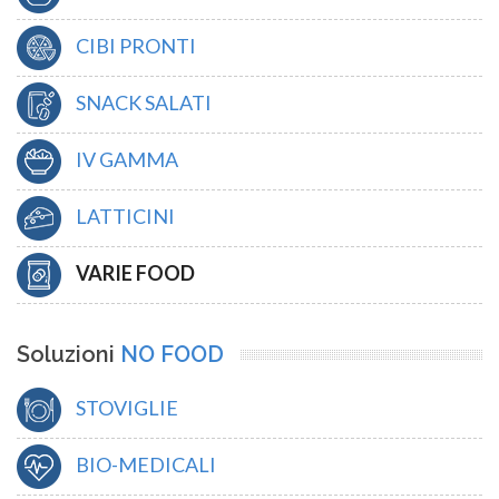
CIBI PRONTI
SNACK SALATI
IV GAMMA
LATTICINI
VARIE FOOD
Soluzioni
NO FOOD
STOVIGLIE
BIO-MEDICALI