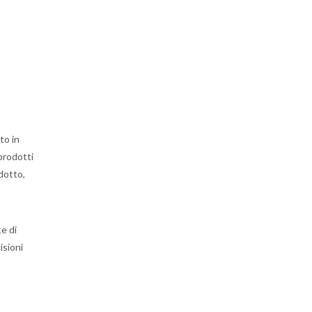
to in
 prodotti
odotto,
e di
isioni