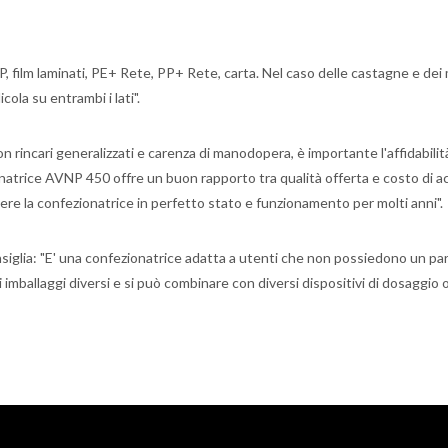
P, film laminati, PE+ Rete, PP+ Rete, carta. Nel caso delle castagne e dei m
icola su entrambi i lati".
n rincari generalizzati e carenza di manodopera, è importante l'affidabilit
atrice AVNP 450 offre un buon rapporto tra qualità offerta e costo di a
enere la confezionatrice in perfetto stato e funzionamento per molti anni".
siglia: "E' una confezionatrice adatta a utenti che non possiedono un par
i imballaggi diversi e si può combinare con diversi dispositivi di dosaggio o