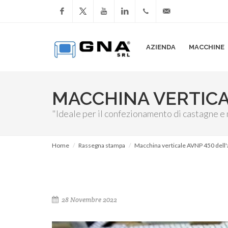
Facebook
YouTube
LinkedIn
+39
info@gnasrl.com
AZIENDA
MACCHINE
051
799226
MACCHINA VERTICA
"Ideale per il confezionamento di castagne e
Home
Rassegna stampa
Macchina verticale AVNP 450 dell
28 Novembre 2022