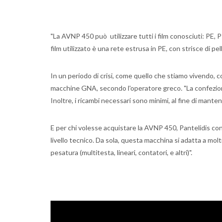
"La AVNP 450 può utilizzare tutti i film conosciuti: PE, P
film utilizzato è una rete estrusa in PE, con strisce di pell
In un periodo di crisi, come quello che stiamo vivendo, co
macchine GNA, secondo l'operatore greco. "La confezion
Inoltre, i ricambi necessari sono minimi, al fine di mant
E per chi volesse acquistare la AVNP 450, Pantelidis con
livello tecnico. Da sola, questa macchina si adatta a molt
pesatura (multitesta, lineari, contatori, e altri)".