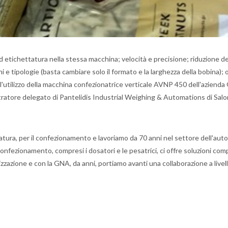
etichettatura nella stessa macchina; velocità e precisione; riduzione dei
i e tipologie (basta cambiare solo il formato e la larghezza della bobina);
l'utilizzo della macchina confezionatrice verticale AVNP 450 dell'aziend
ratore delegato di Pantelidis Industrial Weighing & Automations di Salo
satura, per il confezionamento e lavoriamo da 70 anni nel settore dell'aut
onfezionamento, compresi i dosatori e le pesatrici, ci offre soluzioni com
izzazione e con la GNA, da anni, portiamo avanti una collaborazione a livel