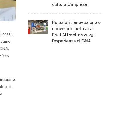
cultura d’impresa
Relazioni, innovazione e
nuove prospettive a
 costi;
Fruit Attraction 2025:
l’esperienza di GNA
 ottimo
a GNA,
nicco
omazione.
plete in
lo