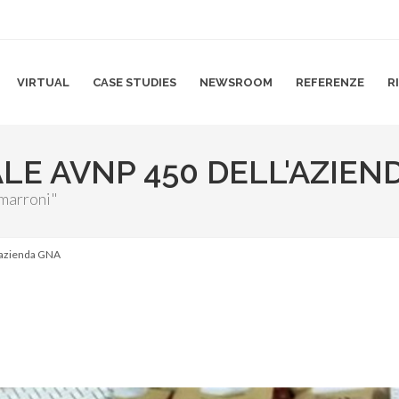
VIRTUAL
CASE STUDIES
NEWSROOM
REFERENZE
R
LE AVNP 450 DELL'AZIEN
 marroni"
'azienda GNA