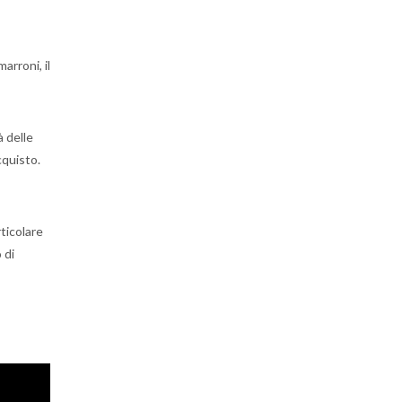
arroni, il
à delle
cquisto.
ticolare
 di