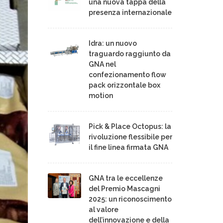
una nuova tappa della
presenza internazionale
Idra: un nuovo
traguardo raggiunto da
GNA nel
confezionamento flow
pack orizzontale box
motion
Pick & Place Octopus: la
rivoluzione flessibile per
il fine linea firmata GNA
GNA tra le eccellenze
del Premio Mascagni
2025: un riconoscimento
al valore
dell’innovazione e della